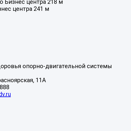
о Бизнес центра 218 м
знес центра 241 м
доровья опорно-двигательной системы
Красноярская, 11А
8888
v.ru