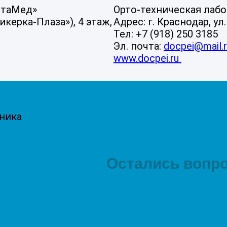
итаМед»
Орто-техническая лаб
Ликерка-Плаза»), 4 этаж,
Адрес: г. Краснодар, у
Тел: +7 (918) 250 3185
Эл. почта:
docpei@mail.
www.docpei.ru
ника
Остались вопро