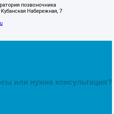
оратория позвоночника
л. Кубанская Набережная, 7
ru
сы или нужна консультация?