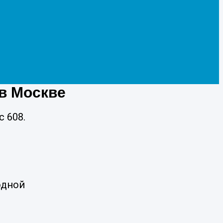
в Москве
с 608.
одной