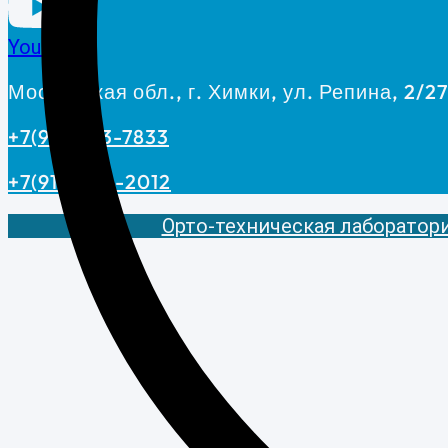
YouTube
Московская обл., г. Химки, ул. Репина, 2/2
+7(916)593-7833
+7(916)908-2012
Орто-техническая лаборатория