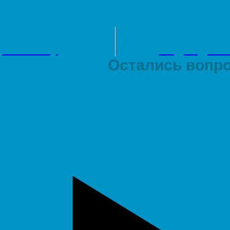
ерман-Мау
Надежда Н
Остались вопро