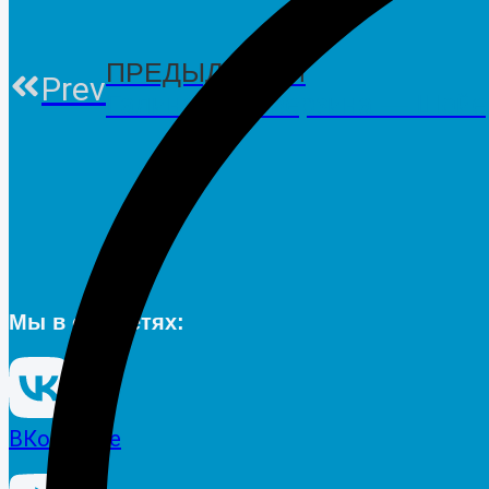
ПРЕДЫДУЩИЙ
Prev
Галина Переверзина — Шой
Мы в соц.сетях:
ВКонтакте